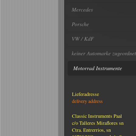
Mercedes
Porsche
VW / KdF
keiner Automarke zugeordnet
Motorrad Instrumente
Lieferadresse
delivery address
Classic Instruments Paal
c/o Talleres Miraflores sn
Ctra. Entrerrios, sn