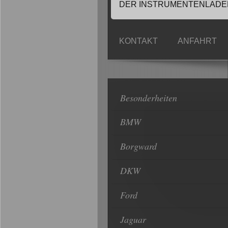
DER INSTRUMENTENLADEN
KONTAKT
ANFAHRT
Besonderheiten
BMW
Borgward
DKW
Ford
Jaguar