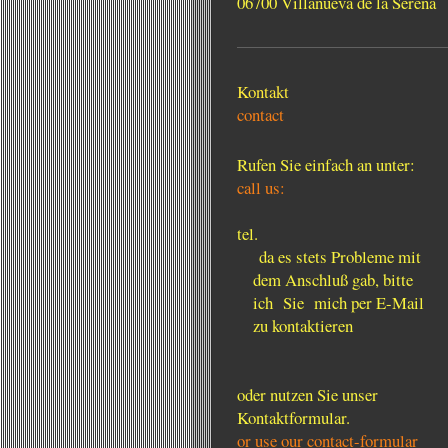
06700 Villanueva de la Serena
Kontakt
contact
Rufen Sie einfach an unter:
call us:
tel.
da es stets Probleme mit
dem Anschluß gab, bitte
ich Sie mich per E-Mail
zu kontaktieren
oder nutzen Sie unser
Kontaktformular.
or use our contact-formular