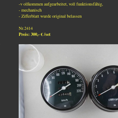
-v ollkommen aufgearbeitet, voll funktionsfähig,
- mechanisch
- Zifferblatt wurde original belassen
Nr.2414
Preis: 300,- € /set